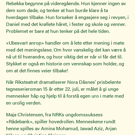
Rebekka begynne på videregående. Hun kjenner ingen av
dem som døde, og tenker at hun burde klare å ta
hverdagen tilbake. Hun forsøker å engasjere seg i revyen, i
Daniel med det krøllete håret, i fester og skole og venner.
Problemet er bare at hun tenker på det hele tiden.
«Ubesvart anrop» handler om å lete etter mening i møte
med det meningsløse. Om hvor vanskelig det kan være å
nå ut til hverandre, og hvor viktig det er når vi får det til.
Stykket er også en historie om vennskap som holder, og
om at det finnes veier tilbake!
Når Riksteatret dramatiserer Nora Dåsnes’ prisbelønte
tegneserieroman 15 år etter 22. juli, er målet å gi unge
mennesker håp og hjelp til å forstå egen uro i møte med
en urolig verden.
Maja Christensen, fra NRKs ungdomssuksess
«Rådebank», spiller hovedrollen. Menneskene rundt
henne spilles av Amina Mohamud, Jawad Aziz, Arjan