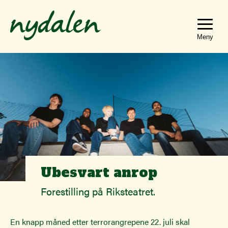
Hopp
Hopp
til
til
innhold
navigasjon
Toggle
navigat
Ubesvart anrop
Forestilling på Riksteatret.
En knapp måned etter terrorangrepene 22. juli skal