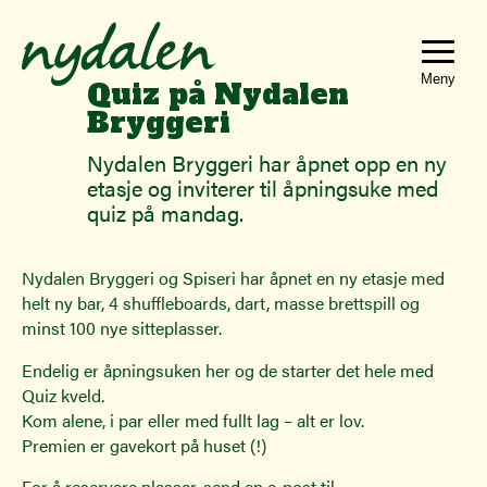
Hopp
Hopp
til
til
innhold
navigasjon
Toggle
Quiz på Nydalen
navigat
Bryggeri
Nydalen Bryggeri har åpnet opp en ny
etasje og inviterer til åpningsuke med
quiz på mandag.
Nydalen Bryggeri og Spiseri har åpnet en ny etasje med
helt ny bar, 4 shuffleboards, dart, masse brettspill og
minst 100 nye sitteplasser.
Endelig er åpningsuken her og de starter det hele med
Quiz kveld.
Kom alene, i par eller med fullt lag – alt er lov.
Premien er gavekort på huset (!)
For å reservere plasser, send en e-post til