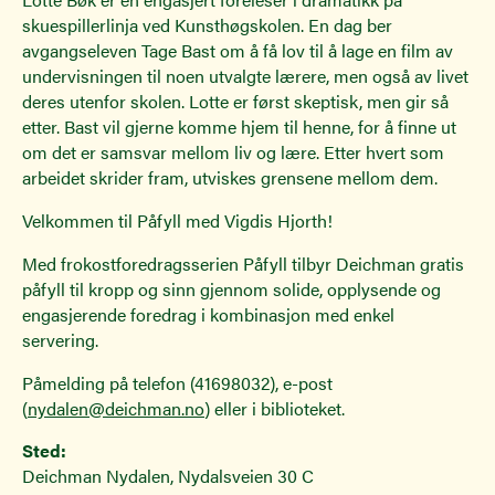
skuespillerlinja ved Kunsthøgskolen. En dag ber
avgangseleven Tage Bast om å få lov til å lage en film av
undervisningen til noen utvalgte lærere, men også av livet
deres utenfor skolen. Lotte er først skeptisk, men gir så
etter. Bast vil gjerne komme hjem til henne, for å finne ut
om det er samsvar mellom liv og lære. Etter hvert som
arbeidet skrider fram, utviskes grensene mellom dem.
Velkommen til Påfyll med Vigdis Hjorth!
Med frokostforedragsserien Påfyll tilbyr Deichman gratis
påfyll til kropp og sinn gjennom solide, opplysende og
engasjerende foredrag i kombinasjon med enkel
servering.
Påmelding på telefon (41698032), e-post
(
nydalen@deichman.no
) eller i biblioteket.
Sted:
Deichman Nydalen, Nydalsveien 30 C