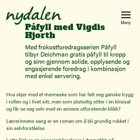
Hopp
Hopp
til
til
innhold
navigasjon
Toggle
Påfyll med Vigdis
navigat
Hjorth
Med frokostforedragsserien Påfyll
tilbyr Deichman gratis påfyll til kropp
og sinn gjennom solide, opplysende og
engasjerende foredrag i kombinasjon
med enkel servering.
Hva skjer med et menneske som har følt seg ganske trygg
i rollen og i livet sitt, men som plutselig sitter i en kinosal
og får se seg selv med en annens utforskende blikk?
Lærerinnens sang er en roman om å bli grundig rokket i
sin selvforståelse.
Lotte Bøk er en engasjert foreleser i dramatikk på