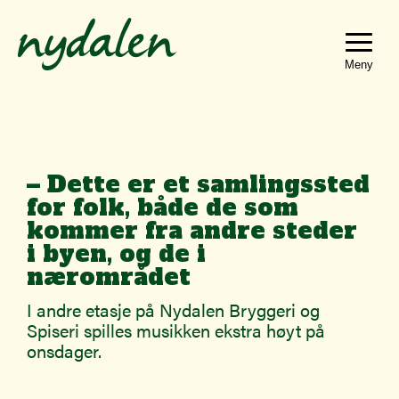
Hopp
Hopp
til
til
innhold
navigasjon
Toggle
navigat
– Dette er et samlingssted
for folk, både de som
kommer fra andre steder
i byen, og de i
nærområdet
I andre etasje på Nydalen Bryggeri og
Spiseri spilles musikken ekstra høyt på
onsdager.