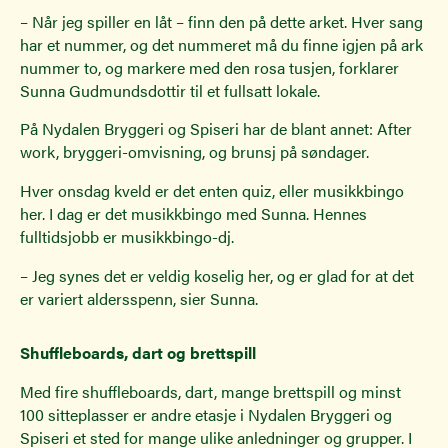
– Når jeg spiller en låt – finn den på dette arket. Hver sang
har et nummer, og det nummeret må du finne igjen på ark
nummer to, og markere med den rosa tusjen, forklarer
Sunna Gudmundsdottir til et fullsatt lokale.
På Nydalen Bryggeri og Spiseri har de blant annet: After
work, bryggeri-omvisning, og brunsj på søndager.
Hver onsdag kveld er det enten quiz, eller musikkbingo
her. I dag er det musikkbingo med Sunna. Hennes
fulltidsjobb er musikkbingo-dj.
– Jeg synes det er veldig koselig her, og er glad for at det
er variert aldersspenn, sier Sunna.
Shuffleboards, dart og brettspill
Med fire shuffleboards, dart, mange brettspill og minst
100 sitteplasser er andre etasje i Nydalen Bryggeri og
Spiseri et sted for mange ulike anledninger og grupper. I