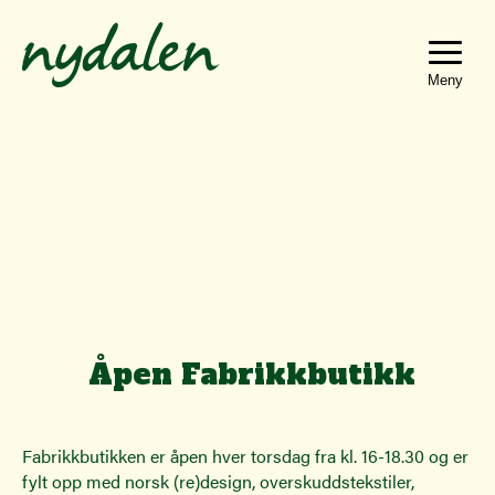
Hopp
Hopp
til
til
innhold
navigasjon
Toggle
navigat
Åpen Fabrikkbutikk
Fabrikkbutikken er åpen hver torsdag fra kl. 16-18.30 og er
fylt opp med norsk (re)design, overskuddstekstiler,